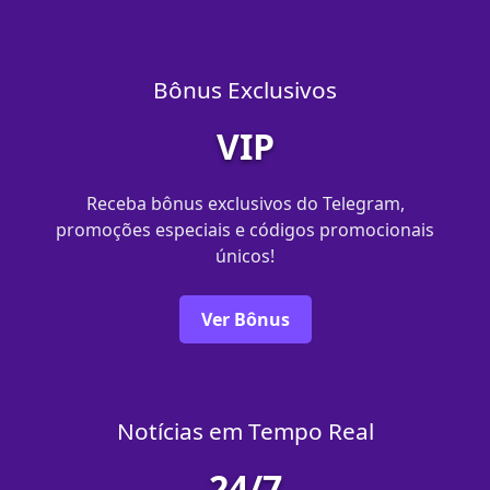
Bônus Exclusivos
VIP
Receba bônus exclusivos do Telegram,
promoções especiais e códigos promocionais
únicos!
Ver Bônus
Notícias em Tempo Real
24/7