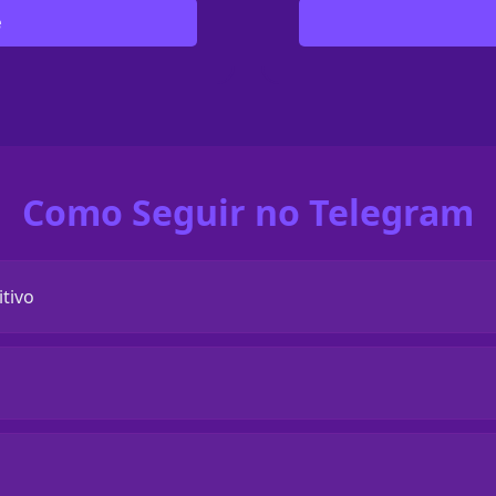
e
Como Seguir no Telegram
tivo
"