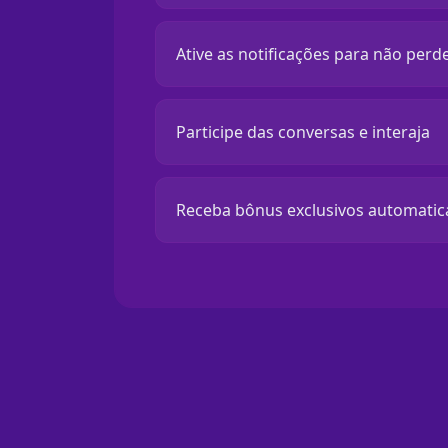
Ative as notificações para não perd
Participe das conversas e interaja
Receba bônus exclusivos automati