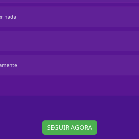
er nada
camente
SEGUIR AGORA