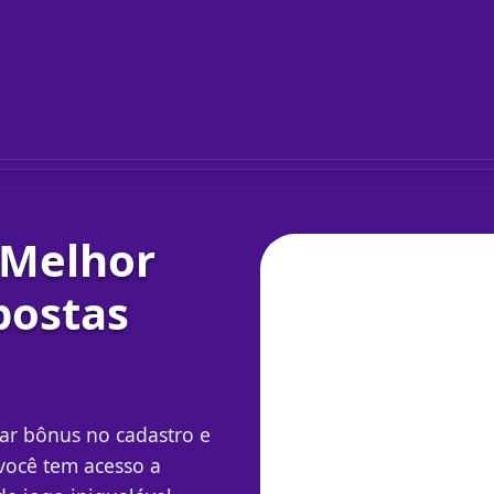
A Melhor
postas
ar bônus no cadastro e
você tem acesso a