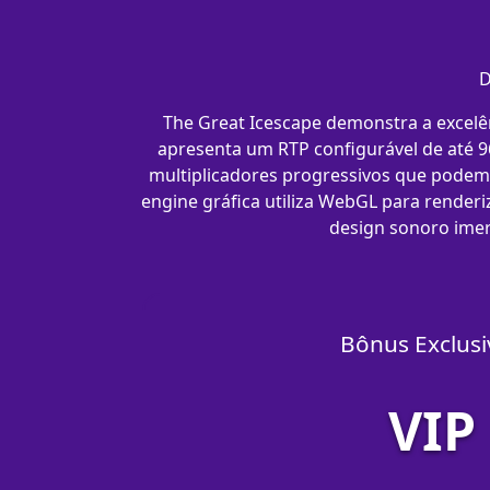
D
The Great Icescape demonstra a excelênc
apresenta um RTP configurável de até 9
multiplicadores progressivos que podem 
engine gráfica utiliza WebGL para rende
design sonoro imers
Bônus Exclusi
VIP