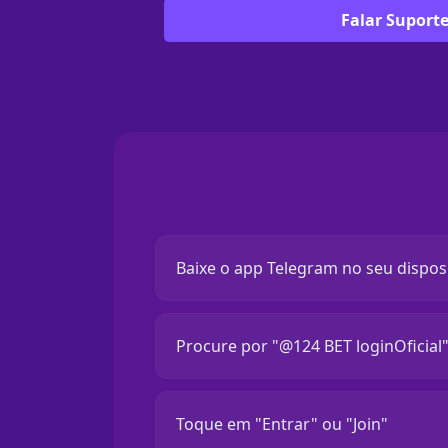
Falar Suport
Baixe o app Telegram no seu disposi
Procure por "@124 BET loginOficial
Toque em "Entrar" ou "Join"