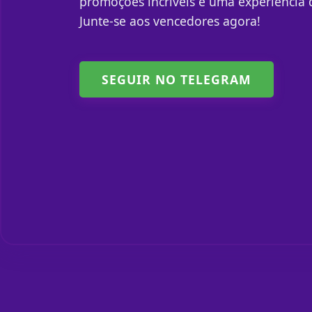
promoções incríveis e uma experiência d
Junte-se aos vencedores agora!
SEGUIR NO TELEGRAM