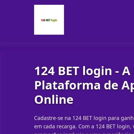
124 BET login - 
Plataforma de A
Online
Cadastre-se na 124 BET login para ganh
em cada recarga. Com a 124 BET login, 