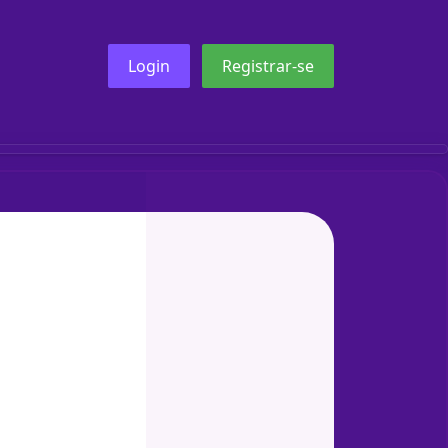
Login
Registrar-se