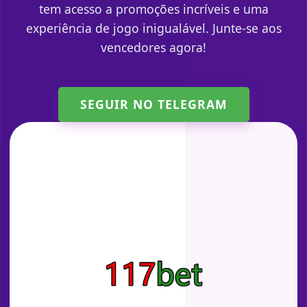
tem acesso a promoções incríveis e uma
experiência de jogo inigualável. Junte-se aos
vencedores agora!
SEGUIR NO TELEGRAM