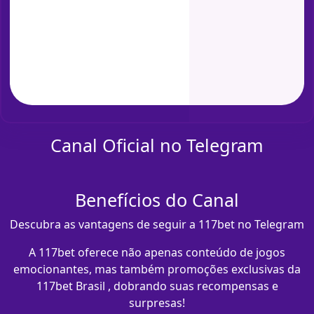
Canal Oficial no Telegram
Benefícios do Canal
Descubra as vantagens de seguir a 117bet no Telegram
A 117bet oferece não apenas conteúdo de jogos
emocionantes, mas também promoções exclusivas da
117bet Brasil , dobrando suas recompensas e
surpresas!