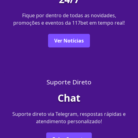
Fique por dentro de todas as novidades,
promoções e eventos da 117bet em tempo real!
Ver Notícias
Suporte Direto
Chat
Suporte direto via Telegram, respostas rápidas e
atendimento personalizado!