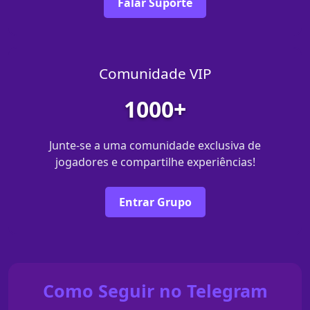
Falar Suporte
Comunidade VIP
1000+
Junte-se a uma comunidade exclusiva de
jogadores e compartilhe experiências!
Entrar Grupo
Como Seguir no Telegram