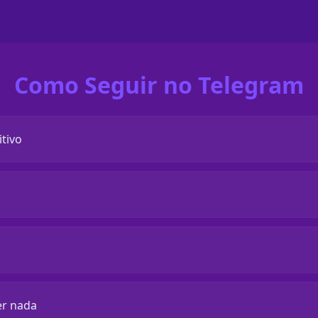
Como Seguir no Telegram
tivo
er nada