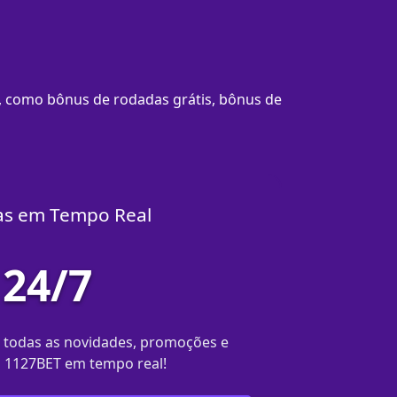
, como bônus de rodadas grátis, bônus de
as em Tempo Real
24/7
e todas as novidades, promoções e
 1127BET em tempo real!