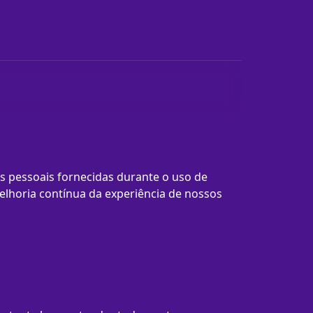
s pessoais fornecidas durante o uso de
elhoria contínua da experiência de nossos