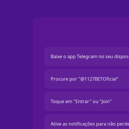
Baixe o app Telegram no seu disposi
Procure por "@1127BETOficial"
Toque em "Entrar" ou "Join"
Ative as notificações para não perd