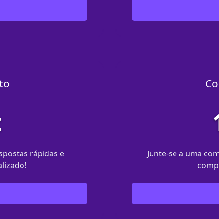
to
Co
t
espostas rápidas e
Junte-se a uma com
lizado!
compa
e