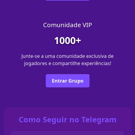
Comunidade VIP
1000+
Junte-se a uma comunidade exclusiva de
jogadores e compartilhe experiências!
Entrar Grupo
Como Seguir no Telegram