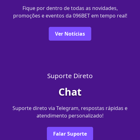
Fique por dentro de todas as novidades,
promoções e eventos da 096BET em tempo real!
Ver Notícias
Suporte Direto
Chat
Suporte direto via Telegram, respostas rápidas e
atendimento personalizado!
Falar Suporte