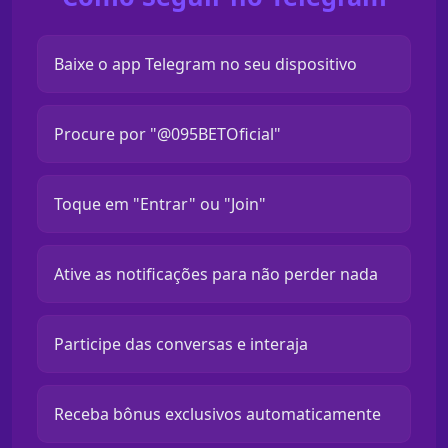
Baixe o app Telegram no seu dispositivo
Procure por "@095BETOficial"
Toque em "Entrar" ou "Join"
Ative as notificações para não perder nada
Participe das conversas e interaja
Receba bônus exclusivos automaticamente