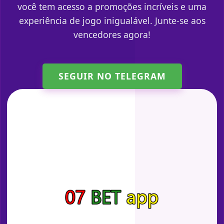
você tem acesso a promoções incríveis e uma
experiência de jogo inigualável. Junte-se aos
vencedores agora!
SEGUIR NO TELEGRAM