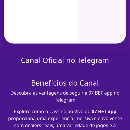
Canal Oficial no Telegram
Benefícios do Canal
Descubra as vantagens de seguir a 07 BET app no
Telegram
Explore como o Cassino ao Vivo do
07 BET app
proporciona uma experiência imersiva e envolvente
com dealers reais, uma variedade de jogos e a